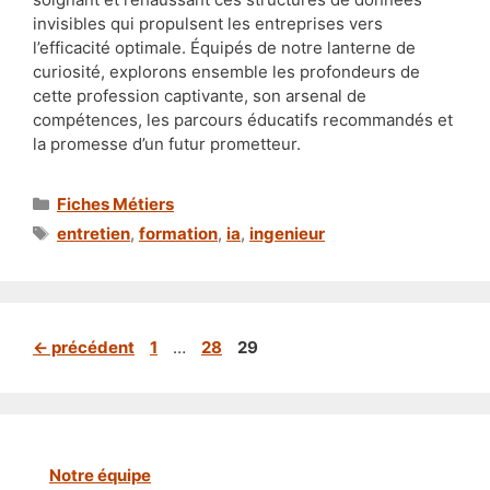
invisibles qui propulsent les entreprises vers
l’efficacité optimale. Équipés de notre lanterne de
curiosité, explorons ensemble les profondeurs de
cette profession captivante, son arsenal de
compétences, les parcours éducatifs recommandés et
la promesse d’un futur prometteur.
Catégories
Fiches Métiers
Étiquettes
entretien
,
formation
,
ia
,
ingenieur
Page
Page
Page
←
précédent
1
…
28
29
Notre équipe