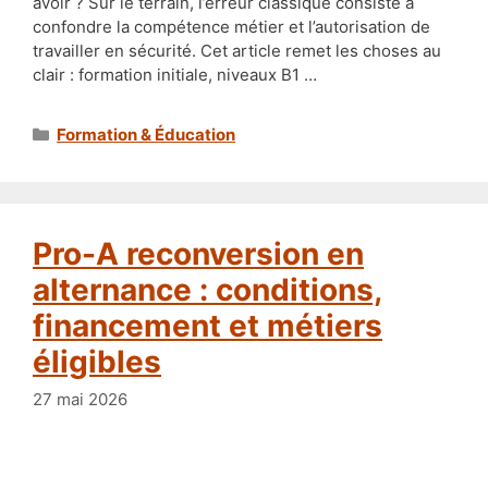
avoir ? Sur le terrain, l’erreur classique consiste à
confondre la compétence métier et l’autorisation de
travailler en sécurité. Cet article remet les choses au
clair : formation initiale, niveaux B1 …
Catégories
Formation & Éducation
Pro-A reconversion en
alternance : conditions,
financement et métiers
éligibles
27 mai 2026