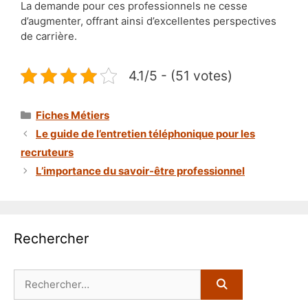
La demande pour ces professionnels ne cesse
d’augmenter, offrant ainsi d’excellentes perspectives
de carrière.
4.1/5 - (51 votes)
Catégories
Fiches Métiers
Le guide de l’entretien téléphonique pour les
recruteurs
L’importance du savoir-être professionnel
Rechercher
Rechercher :