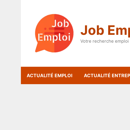
Aller
au
contenu
Job Emp
Votre recherche emploi 
ACTUALITÉ EMPLOI
ACTUALITÉ ENTREP