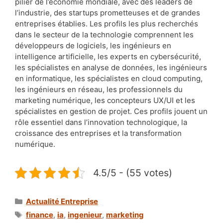
pilier de l’économie mondiale, avec des leaders de
l’industrie, des startups prometteuses et de grandes
entreprises établies. Les profils les plus recherchés
dans le secteur de la technologie comprennent les
développeurs de logiciels, les ingénieurs en
intelligence artificielle, les experts en cybersécurité,
les spécialistes en analyse de données, les ingénieurs
en informatique, les spécialistes en cloud computing,
les ingénieurs en réseau, les professionnels du
marketing numérique, les concepteurs UX/UI et les
spécialistes en gestion de projet. Ces profils jouent un
rôle essentiel dans l’innovation technologique, la
croissance des entreprises et la transformation
numérique.
4.5/5 - (55 votes)
Catégories
Actualité Entreprise
Étiquettes
finance
,
ia
,
ingenieur
,
marketing