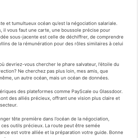
e et tumultueux océan qu’est la négociation salariale.
, il vous faut une carte, une boussole précise pour
l’idée sous-jacente est celle de déchiffrer, de comprendre
llins de la rémunération pour des rôles similaires à celui
 où devriez-vous chercher le phare salvateur, l’étoile du
rection? Ne cherchez pas plus loin, mes amis, que
lle-même, un autre océan, mais un océan de données.
 numériques des plateformes comme PayScale ou Glassdoor.
nt des alliés précieux, offrant une vision plus claire et
secteur.
onger tête première dans l’océan de la négociation,
es outils précieux. La route peut être semée
ance est votre alliée et la préparation votre guide. Bonne