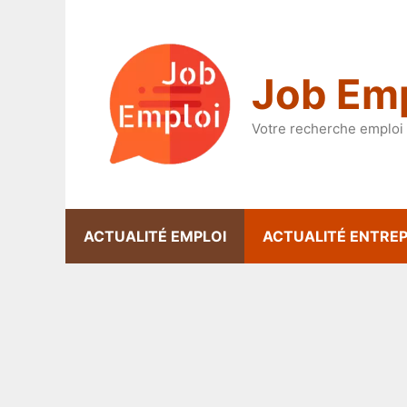
Aller
au
contenu
Job Emp
Votre recherche emploi 
ACTUALITÉ EMPLOI
ACTUALITÉ ENTREP