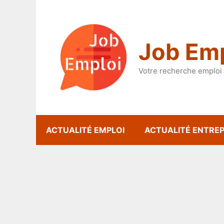
Aller
au
contenu
Job Emp
Votre recherche emploi 
ACTUALITÉ EMPLOI
ACTUALITÉ ENTREP