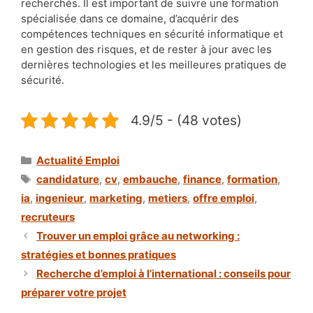
recherchés. Il est important de suivre une formation
spécialisée dans ce domaine, d’acquérir des
compétences techniques en sécurité informatique et
en gestion des risques, et de rester à jour avec les
dernières technologies et les meilleures pratiques de
sécurité.
4.9/5 - (48 votes)
Catégories
Actualité Emploi
Étiquettes
candidature
,
cv
,
embauche
,
finance
,
formation
,
ia
,
ingenieur
,
marketing
,
metiers
,
offre emploi
,
recruteurs
Trouver un emploi grâce au networking :
stratégies et bonnes pratiques
Recherche d’emploi à l’international : conseils pour
préparer votre projet