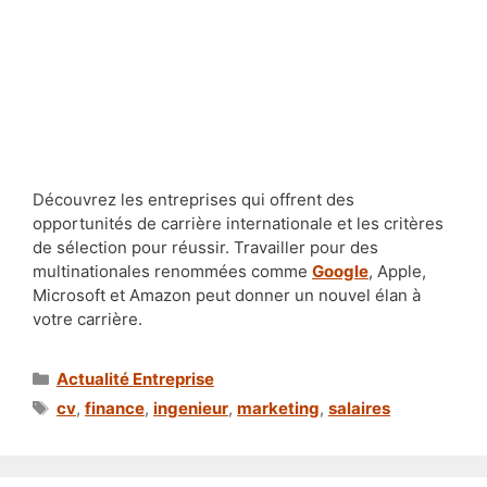
Découvrez les entreprises qui offrent des
opportunités de carrière internationale et les critères
de sélection pour réussir. Travailler pour des
multinationales renommées comme
Google
, Apple,
Microsoft et Amazon peut donner un nouvel élan à
votre carrière.
Catégories
Actualité Entreprise
Étiquettes
cv
,
finance
,
ingenieur
,
marketing
,
salaires