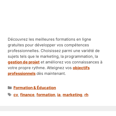
Découvrez les meilleures formations en ligne
gratuites pour développer vos compétences
professionnelles. Choisissez parmi une variété de
sujets tels que le marketing, la programmation, la
gestion de projet
et améliorez vos connaissances à
votre propre rythme. Atteignez vos
objectifs
professionnels
dès maintenant.
Catégories
Formation & Éducation
Étiquettes
cv
,
finance
,
formation
,
ia
,
marketing
,
rh