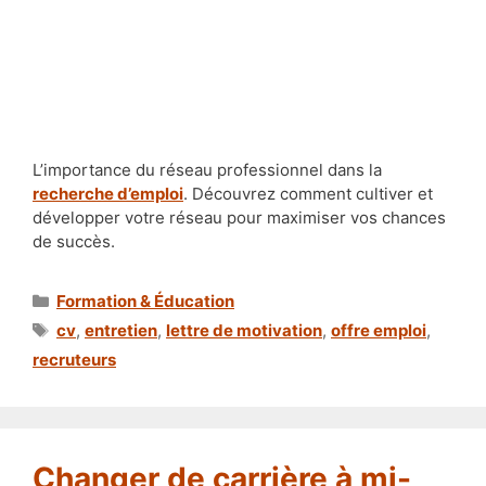
L’importance du réseau professionnel dans la
recherche d’emploi
. Découvrez comment cultiver et
développer votre réseau pour maximiser vos chances
de succès.
Catégories
Formation & Éducation
Étiquettes
cv
,
entretien
,
lettre de motivation
,
offre emploi
,
recruteurs
Changer de carrière à mi-