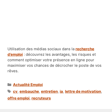
Utilisation des médias sociaux dans la
recherche
d’emploi
: découvrez les avantages, les risques et
comment optimiser votre présence en ligne pour
maximiser vos chances de décrocher le poste de vos
rêves.
Catégories
Actualité Emploi
Étiquettes
cv
,
embauche
,
entretien
,
ia
,
lettre de motivation
,
offre emploi
,
recruteurs