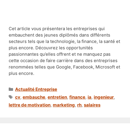
Cet article vous présentera les entreprises qui
embauchent des jeunes diplômés dans différents
secteurs tels que la technologie, la finance, la santé et
plus encore. Découvrez les opportunités
passionnantes qu’elles offrent et ne manquez pas
cette occasion de faire carrière dans des entreprises
renommées telles que Google, Facebook, Microsoft et
plus encore.
Catégories
Actualité Entreprise
Étiquettes
cv
,
embauche
,
entretien
,
finance
,
ia
,
ingenieur
,
lettre de motivation
,
marketing
,
rh
,
salaires