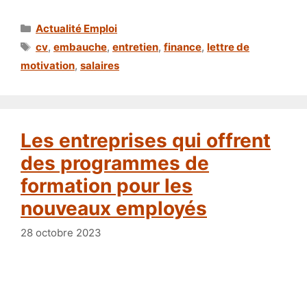
Catégories
Actualité Emploi
Étiquettes
cv
,
embauche
,
entretien
,
finance
,
lettre de
motivation
,
salaires
Les entreprises qui offrent
des programmes de
formation pour les
nouveaux employés
28 octobre 2023