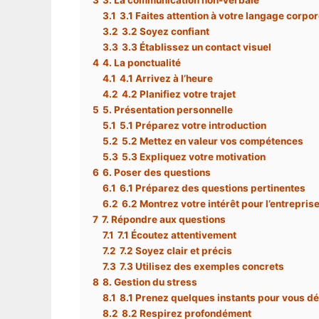
3
3. La communication non-verbale
3.1
3.1 Faites attention à votre langage corpor
3.2
3.2 Soyez confiant
3.3
3.3 Établissez un contact visuel
4
4. La ponctualité
4.1
4.1 Arrivez à l’heure
4.2
4.2 Planifiez votre trajet
5
5. Présentation personnelle
5.1
5.1 Préparez votre introduction
5.2
5.2 Mettez en valeur vos compétences
5.3
5.3 Expliquez votre motivation
6
6. Poser des questions
6.1
6.1 Préparez des questions pertinentes
6.2
6.2 Montrez votre intérêt pour l’entrepris
7
7. Répondre aux questions
7.1
7.1 Écoutez attentivement
7.2
7.2 Soyez clair et précis
7.3
7.3 Utilisez des exemples concrets
8
8. Gestion du stress
8.1
8.1 Prenez quelques instants pour vous d
8.2
8.2 Respirez profondément