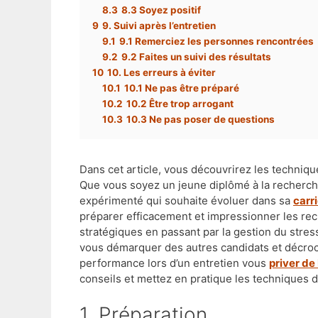
8.3
8.3 Soyez positif
9
9. Suivi après l’entretien
9.1
9.1 Remerciez les personnes rencontrées
9.2
9.2 Faites un suivi des résultats
10
10. Les erreurs à éviter
10.1
10.1 Ne pas être préparé
10.2
10.2 Être trop arrogant
10.3
10.3 Ne pas poser de questions
Dans cet article, vous découvrirez les techniq
Que vous soyez un jeune diplômé à la recherch
expérimenté qui souhaite évoluer dans sa
carr
préparer efficacement et impressionner les rec
stratégiques en passant par la gestion du stre
vous démarquer des autres candidats et décroc
performance lors d’un entretien vous
priver de
conseils et mettez en pratique les techniques 
1. Préparation