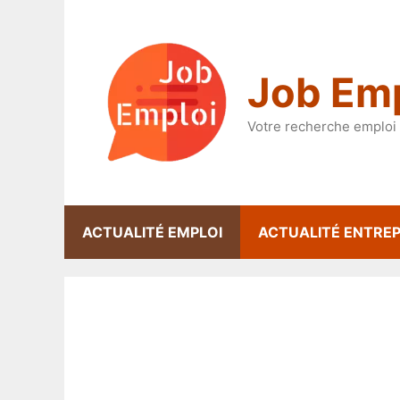
Aller
au
contenu
Job Emp
Votre recherche emploi 
ACTUALITÉ EMPLOI
ACTUALITÉ ENTREP