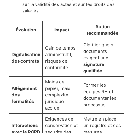
sur la validité des actes et sur les droits des
salariés.
Action
Évolution
Impact
recommandée
Clarifier quels
Gain de temps
documents
Digitalisation
administratif,
exigent une
des contrats
risques de
signature
conformité
qualifiée
Moins de
Former les
Allégement
papier, mais
équipes RH et
des
complexité
documenter les
formalités
juridique
processus
accrue
Exigences de
Mettre en place
Interactions
conservation et
un registre et des
avec le RGPD
sécurité des
mesures