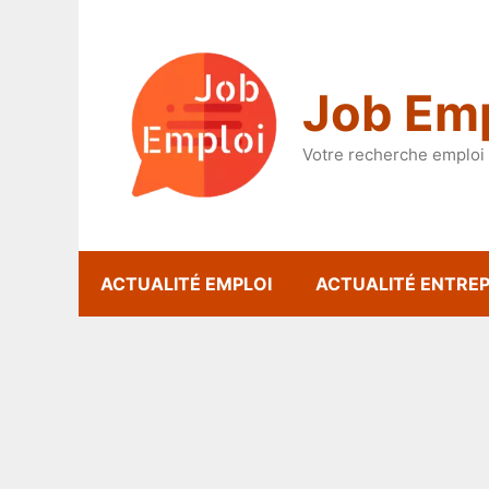
Aller
au
contenu
Job Emp
Votre recherche emploi 
ACTUALITÉ EMPLOI
ACTUALITÉ ENTREP