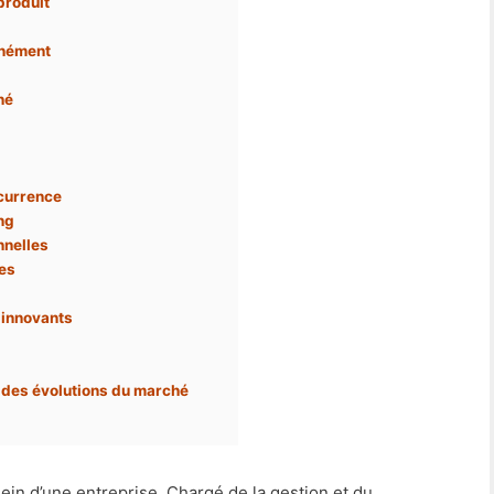
produit
anément
hé
currence
ng
nnelles
ces
 innovants
t des évolutions du marché
sein d’une entreprise. Chargé de la gestion et du