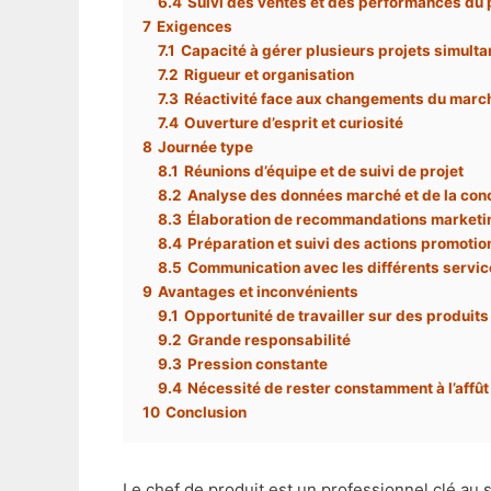
6.4
Suivi des ventes et des performances du 
7
Exigences
7.1
Capacité à gérer plusieurs projets simult
7.2
Rigueur et organisation
7.3
Réactivité face aux changements du marc
7.4
Ouverture d’esprit et curiosité
8
Journée type
8.1
Réunions d’équipe et de suivi de projet
8.2
Analyse des données marché et de la con
8.3
Élaboration de recommandations marketi
8.4
Préparation et suivi des actions promotio
8.5
Communication avec les différents servi
9
Avantages et inconvénients
9.1
Opportunité de travailler sur des produits
9.2
Grande responsabilité
9.3
Pression constante
9.4
Nécessité de rester constamment à l’affû
10
Conclusion
Le chef de produit est un professionnel clé au 