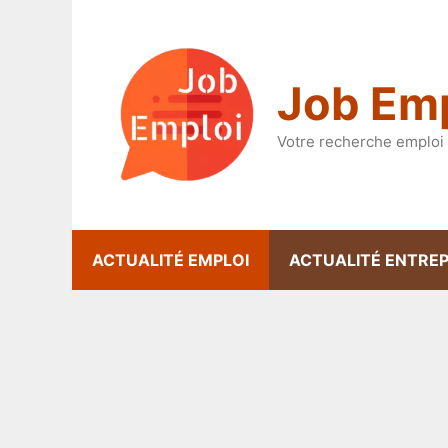
Aller
au
contenu
Job Emp
Votre recherche emploi 
ACTUALITÉ EMPLOI
ACTUALITÉ ENTREP