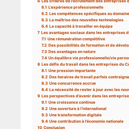
6
Les critères de recrutement des entreprises
6.1
L’expérience professionnelle
6.2
Les compétences spécifiques au domaine 
6.3
La maîtrise des nouvelles technologies
6.4
La capacité à travailler en équipe
7
Les avantages sociaux dans les entreprises 
7.1
Une rémunération compétitive
7.2
Des possibilités de formation et de déve
7.3
Des avantages en nature
7.4
Un équilibre vie professionnelle/vie perso
8
Les défis du travail dans les entreprises du 
8.1
Une pression importante
8.2
Des horaires de travail parfois contraign
8.3
Une concurrence accrue
8.4
La nécessité de rester à jour avec les nou
9
Les perspectives d’avenir dans les entrepris
9.1
Une croissance continue
9.2
Une ouverture à l’international
9.3
Une transformation digitale
9.4
Une contribution à l’économie nationale
10
Conclusion