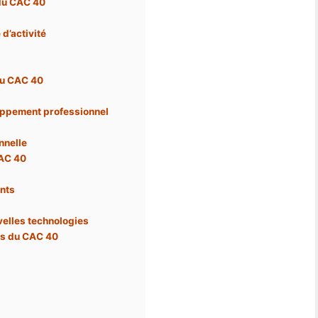
 du CAC 40
d’activité
du CAC 40
loppement professionnel
nnelle
CAC 40
ants
velles technologies
es du CAC 40