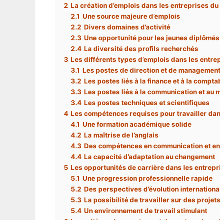
2
La création d’emplois dans les entreprises d
2.1
Une source majeure d’emplois
2.2
Divers domaines d’activité
2.3
Une opportunité pour les jeunes diplômés
2.4
La diversité des profils recherchés
3
Les différents types d’emplois dans les entr
3.1
Les postes de direction et de managemen
3.2
Les postes liés à la finance et à la comptab
3.3
Les postes liés à la communication et au 
3.4
Les postes techniques et scientifiques
4
Les compétences requises pour travailler da
4.1
Une formation académique solide
4.2
La maîtrise de l’anglais
4.3
Des compétences en communication et en 
4.4
La capacité d’adaptation au changement
5
Les opportunités de carrière dans les entrep
5.1
Une progression professionnelle rapide
5.2
Des perspectives d’évolution internationa
5.3
La possibilité de travailler sur des proje
5.4
Un environnement de travail stimulant