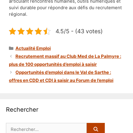
articulant rencontres humaines, outils numériques et
suivi durable pour répondre aux défis du recrutement
régional.
4.5/5 - (43 votes)
Catégories
Actualité Emploi
Recrutement massif au Club Med de La Palmyre :
plus de 100 opportunités d’emploi à saisir
Opportunités d’emploi dans le Val de Sarthe :
offres en CDD et CDI à saisir au Forum de l’emploi
Rechercher
Rechercher :