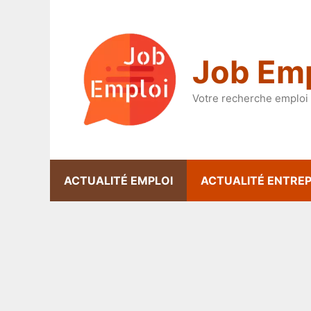
Aller
au
contenu
Job Emp
Votre recherche emploi 
ACTUALITÉ EMPLOI
ACTUALITÉ ENTREP