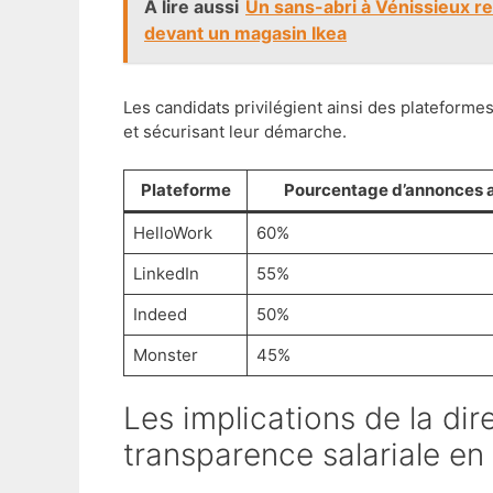
A lire aussi
Un sans-abri à Vénissieux re
devant un magasin Ikea
Les candidats privilégient ainsi des plateformes
et sécurisant leur démarche.
Plateforme
Pourcentage d’annonces a
HelloWork
60%
LinkedIn
55%
Indeed
50%
Monster
45%
Les implications de la directive européenne sur la
transparence salariale e