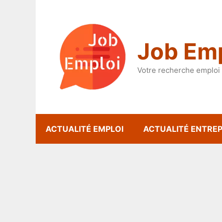
Aller
au
contenu
Job Emp
Votre recherche emploi 
ACTUALITÉ EMPLOI
ACTUALITÉ ENTREP