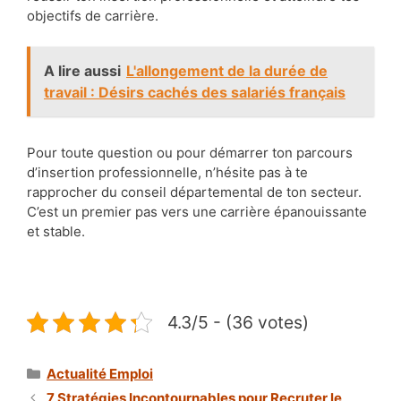
objectifs de carrière.
A lire aussi
L'allongement de la durée de
travail : Désirs cachés des salariés français
Pour toute question ou pour démarrer ton parcours
d’insertion professionnelle, n’hésite pas à te
rapprocher du conseil départemental de ton secteur.
C’est un premier pas vers une carrière épanouissante
et stable.
4.3/5 - (36 votes)
Catégories
Actualité Emploi
7 Stratégies Incontournables pour Recruter le