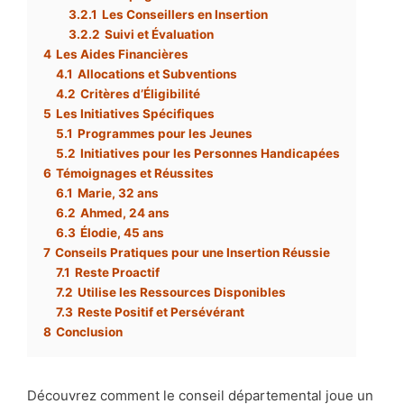
3.2.1
Les Conseillers en Insertion
3.2.2
Suivi et Évaluation
4
Les Aides Financières
4.1
Allocations et Subventions
4.2
Critères d’Éligibilité
5
Les Initiatives Spécifiques
5.1
Programmes pour les Jeunes
5.2
Initiatives pour les Personnes Handicapées
6
Témoignages et Réussites
6.1
Marie, 32 ans
6.2
Ahmed, 24 ans
6.3
Élodie, 45 ans
7
Conseils Pratiques pour une Insertion Réussie
7.1
Reste Proactif
7.2
Utilise les Ressources Disponibles
7.3
Reste Positif et Persévérant
8
Conclusion
Découvrez comment le conseil départemental joue un