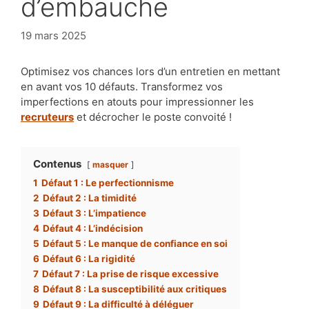
d’embauche
19 mars 2025
Optimisez vos chances lors d’un entretien en mettant
en avant vos 10 défauts. Transformez vos
imperfections en atouts pour impressionner les
recruteurs
et décrocher le poste convoité !
Contenus
masquer
1
Défaut 1 : Le perfectionnisme
2
Défaut 2 : La timidité
3
Défaut 3 : L’impatience
4
Défaut 4 : L’indécision
5
Défaut 5 : Le manque de confiance en soi
6
Défaut 6 : La rigidité
7
Défaut 7 : La prise de risque excessive
8
Défaut 8 : La susceptibilité aux critiques
9
Défaut 9 : La difficulté à déléguer