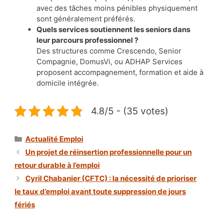
avec des tâches moins pénibles physiquement
sont généralement préférés.
Quels services soutiennent les seniors dans
leur parcours professionnel ?
Des structures comme Crescendo, Senior
Compagnie, DomusVi, ou ADHAP Services
proposent accompagnement, formation et aide à
domicile intégrée.
4.8/5 - (35 votes)
Catégories
Actualité Emploi
Un projet de réinsertion professionnelle pour un
retour durable à l’emploi
Cyril Chabanier (CFTC) : la nécessité de prioriser
le taux d’emploi avant toute suppression de jours
fériés