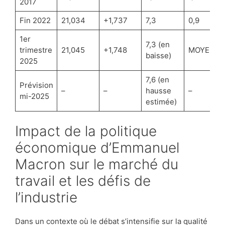
2017
Fin 2022
21,034
+1,737
7,3
0,9
1er
7,3 (en
trimestre
21,045
+1,748
MOYENNE
baisse)
2025
7,6 (en
Prévision
–
–
hausse
–
mi-2025
estimée)
Impact de la politique
économique d’Emmanuel
Macron sur le marché du
travail et les défis de
l’industrie
Dans un contexte où le débat s’intensifie sur la qualité