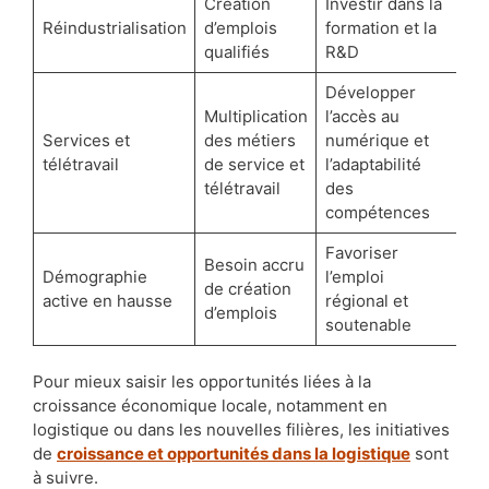
Création
Investir dans la
Réindustrialisation
d’emplois
formation et la
qualifiés
R&D
Développer
Multiplication
l’accès au
Services et
des métiers
numérique et
télétravail
de service et
l’adaptabilité
télétravail
des
compétences
Favoriser
Besoin accru
Démographie
l’emploi
de création
active en hausse
régional et
d’emplois
soutenable
Pour mieux saisir les opportunités liées à la
croissance économique locale, notamment en
logistique ou dans les nouvelles filières, les initiatives
de
croissance et opportunités dans la logistique
sont
à suivre.