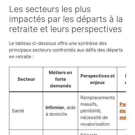
Les secteurs les plus
impactés par les départs à la
retraite et leurs perspectives
Le tableau ci-dessous offre une synthèse des
principaux secteurs confrontés aux défis des départs
en retraite :
Métiers en
Perspectives et
Lien
Secteur
forte
enjeux
utile
demande
Remplacements
massifs,
Panor
Infirmier
, aide
Santé
pénibilité,
des
à domicile
nécessité de
métier
revalorisation