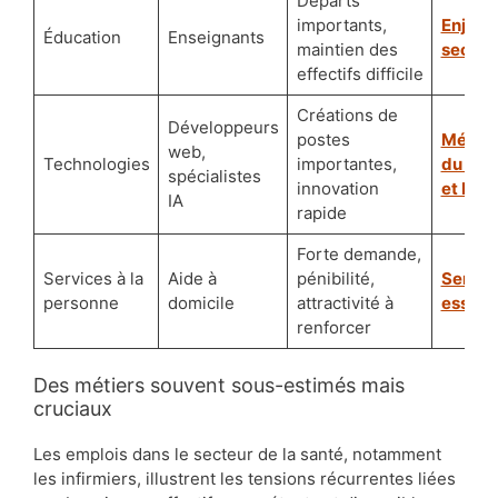
Départs
importants,
Enjeux
Éducation
Enseignants
maintien des
sectori
effectifs difficile
Créations de
Développeurs
postes
Métier
web,
Technologies
importantes,
du Clo
spécialistes
innovation
et IA
IA
rapide
Forte demande,
Services à la
Aide à
pénibilité,
Servic
personne
domicile
attractivité à
essent
renforcer
Des métiers souvent sous-estimés mais
cruciaux
Les emplois dans le secteur de la santé, notamment
les infirmiers, illustrent les tensions récurrentes liées