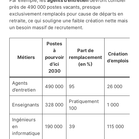
Par exemple, les
agents d’entretien
devront combler
près de 490 000 postes vacants, presque
exclusivement remplacés pour cause de départs en
retraite, ce qui souligne une faible création nette mais
un besoin massif de recrutement.
Postes
à
Part de
Création
Métiers
pourvoir
remplacement
d’emplois
d’ici
(en %)
2030
Agents
490 000
95
26 000
d’entretien
Pratiquement
Enseignants
328 000
1 000
100
Ingénieurs
en
190 000
39
115 000
informatique