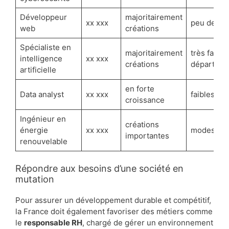
Développeur
majoritairement
xx xxx
peu de dé
web
créations
Spécialiste en
majoritairement
très faible
intelligence
xx xxx
créations
départ
artificielle
en forte
Data analyst
xx xxx
faibles dé
croissance
Ingénieur en
créations
énergie
xx xxx
modeste p
importantes
renouvelable
Répondre aux besoins d’une société en
mutation
Pour assurer un développement durable et compétitif,
la France doit également favoriser des métiers comme
le
responsable RH
, chargé de gérer un environnement