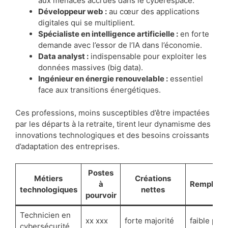
aux menaces accrues dans le cyberespace.
Développeur web :
au cœur des applications
digitales qui se multiplient.
Spécialiste en intelligence artificielle :
en forte
demande avec l’essor de l’IA dans l’économie.
Data analyst :
indispensable pour exploiter les
données massives (big data).
Ingénieur en énergie renouvelable :
essentiel
face aux transitions énergétiques.
Ces professions, moins susceptibles d’être impactées
par les départs à la retraite, tirent leur dynamisme des
innovations technologiques et des besoins croissants
d’adaptation des entreprises.
Postes
Métiers
Créations
à
Remplace
technologiques
nettes
pourvoir
Technicien en
xx xxx
forte majorité
faible part
cybersécurité