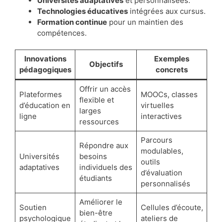
Universités adaptatives
et personnalisées.
Technologies éducatives
intégrées aux cursus.
Formation continue
pour un maintien des
compétences.
Innovations
Exemples
Objectifs
pédagogiques
concrets
Offrir un accès
Plateformes
MOOCs, classes
flexible et
d’éducation en
virtuelles
larges
ligne
interactives
ressources
Parcours
Répondre aux
modulables,
Universités
besoins
outils
adaptatives
individuels des
d’évaluation
étudiants
personnalisés
Améliorer le
Soutien
Cellules d’écoute,
bien-être
psychologique
ateliers de