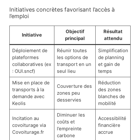
Initiatives concrètes favorisant l’accès à
l’emploi
Objectif
Résultat
Initiative
principal
attendu
Déploiement de
Réunir toutes
Simplification
plateformes
les options de
de planning
collaboratives (ex
transport en un
et gain de
: OUI.sncf)
seul lieu
temps
Mise en place de
Réduction
Couverture des
transports à la
des zones
zones peu
demande avec
blanches de
desservies
Keolis
mobilité
Diminuer les
Incitation au
Accessibilité
coûts et
covoiturage via
financière
l’empreinte
Covoiturage.fr
accrue
carbone