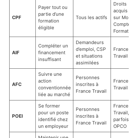
Droits
Payer tout ou
acquis
partie d’une
CPF
Tous les actifs
sur Mon
formation
Compte
éligible
Formation
Demandeurs
Compléter un
d’emploi, CSP
France
AIF
financement
et situations
Travail
insuffisant
assimilées
Suivre une
Personnes
action
France
AFC
inscrites à
conventionnée
Travail
France Travail
liée au marché
Se former
France
Personnes
pour un poste
Travail,
POEI
inscrites à
identifié chez
parfois
France Travail
un employeur
OPCO
Maintenir une