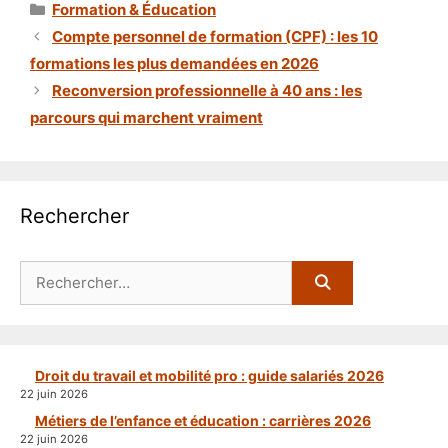
Catégories
Formation & Éducation
Compte personnel de formation (CPF) : les 10
formations les plus demandées en 2026
Reconversion professionnelle à 40 ans : les
parcours qui marchent vraiment
Rechercher
Rechercher :
Droit du travail et mobilité pro : guide salariés 2026
22 juin 2026
Métiers de l’enfance et éducation : carrières 2026
22 juin 2026