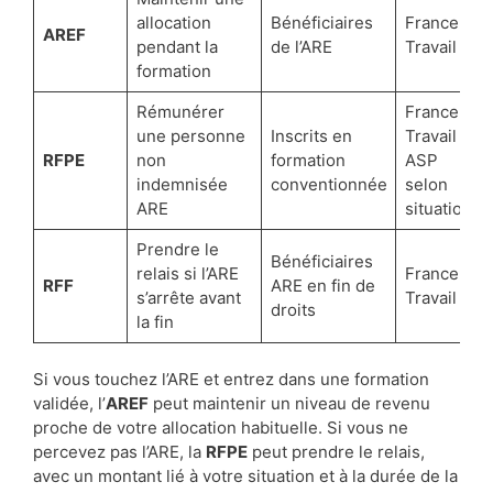
allocation
Bénéficiaires
France
AREF
pendant la
de l’ARE
Travail
formation
Rémunérer
France
une personne
Inscrits en
Travail ou
RFPE
non
formation
ASP
indemnisée
conventionnée
selon
ARE
situation
Prendre le
Bénéficiaires
relais si l’ARE
France
RFF
ARE en fin de
s’arrête avant
Travail
droits
la fin
Si vous touchez l’ARE et entrez dans une formation
validée, l’
AREF
peut maintenir un niveau de revenu
proche de votre allocation habituelle. Si vous ne
percevez pas l’ARE, la
RFPE
peut prendre le relais,
avec un montant lié à votre situation et à la durée de la