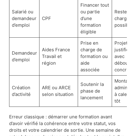
Financer tout
Salarié ou
ou partie
Reste à
demandeur
CPF
d’une
charge
d’emploi
formation
possible
éligible
Prise en
Projet à
Aides France
charge de
justifier
Demandeur
Travail et
formation ou
avec
d’emploi
région
aide
débouché
associée
concret
Montage
Soutenir la
Création
ARE ou ARCE
administra
phase de
d’activité
selon situation
à caler tr
lancement
tôt
Erreur classique : démarrer une formation avant
d’avoir vérifié la cohérence entre votre statut, vos
droits et votre calendrier de sortie. Une semaine de