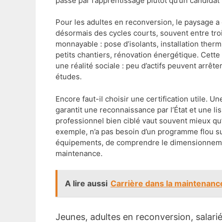
passé par l’apprentissage plutôt qu’un candidat
Pour les adultes en reconversion, le paysage 
désormais des cycles courts, souvent entre tro
monnayable : pose d’isolants, installation the
petits chantiers, rénovation énergétique. Cett
une réalité sociale : peu d’actifs peuvent arrêt
études.
Encore faut-il choisir une certification utile. U
garantit une reconnaissance par l’État et une lisi
professionnel bien ciblé vaut souvent mieux qu’
exemple, n’a pas besoin d’un programme flou sur 
équipements, de comprendre le dimensionnement
maintenance.
A lire aussi
Carrière dans la maintenanc
Jeunes, adultes en reconversion, salariés : des formats différents pour un même