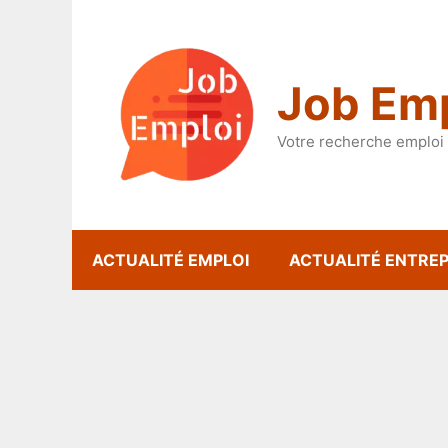
Aller
au
contenu
Job Emp
Votre recherche emploi 
ACTUALITÉ EMPLOI
ACTUALITÉ ENTREP