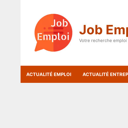
Aller
au
contenu
Job Emp
Votre recherche emploi 
ACTUALITÉ EMPLOI
ACTUALITÉ ENTREP