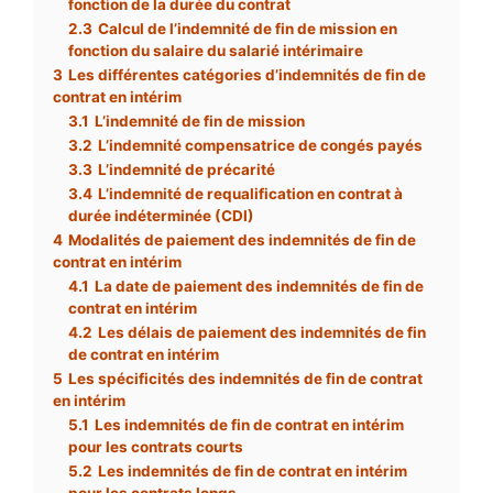
fonction de la durée du contrat
2.3
Calcul de l’indemnité de fin de mission en
fonction du salaire du salarié intérimaire
3
Les différentes catégories d’indemnités de fin de
contrat en intérim
3.1
L’indemnité de fin de mission
3.2
L’indemnité compensatrice de congés payés
3.3
L’indemnité de précarité
3.4
L’indemnité de requalification en contrat à
durée indéterminée (CDI)
4
Modalités de paiement des indemnités de fin de
contrat en intérim
4.1
La date de paiement des indemnités de fin de
contrat en intérim
4.2
Les délais de paiement des indemnités de fin
de contrat en intérim
5
Les spécificités des indemnités de fin de contrat
en intérim
5.1
Les indemnités de fin de contrat en intérim
pour les contrats courts
5.2
Les indemnités de fin de contrat en intérim
pour les contrats longs