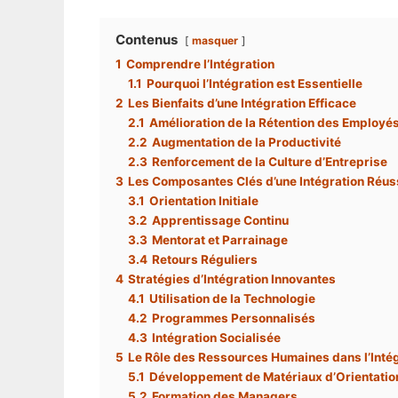
Contenus
masquer
1
Comprendre l’Intégration
1.1
Pourquoi l’Intégration est Essentielle
2
Les Bienfaits d’une Intégration Efficace
2.1
Amélioration de la Rétention des Employé
2.2
Augmentation de la Productivité
2.3
Renforcement de la Culture d’Entreprise
3
Les Composantes Clés d’une Intégration Réus
3.1
Orientation Initiale
3.2
Apprentissage Continu
3.3
Mentorat et Parrainage
3.4
Retours Réguliers
4
Stratégies d’Intégration Innovantes
4.1
Utilisation de la Technologie
4.2
Programmes Personnalisés
4.3
Intégration Socialisée
5
Le Rôle des Ressources Humaines dans l’Inté
5.1
Développement de Matériaux d’Orientatio
5.2
Formation des Managers