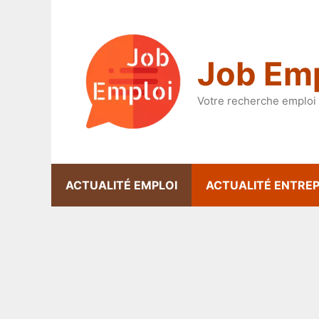
Aller
au
contenu
Job Emp
Votre recherche emploi 
ACTUALITÉ EMPLOI
ACTUALITÉ ENTREP