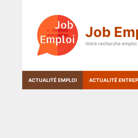
Aller
au
contenu
Job Emp
Votre recherche emploi 
ACTUALITÉ EMPLOI
ACTUALITÉ ENTREP