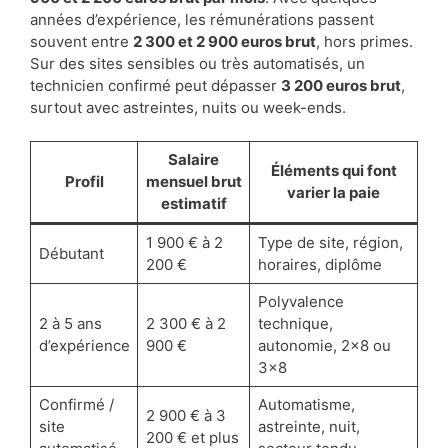
années d’expérience, les rémunérations passent
souvent entre
2 300 et 2 900 euros brut
, hors primes.
Sur des sites sensibles ou très automatisés, un
technicien confirmé peut dépasser
3 200 euros brut
,
surtout avec astreintes, nuits ou week-ends.
Salaire
Éléments qui font
Profil
mensuel brut
varier la paie
estimatif
1 900 € à 2
Type de site, région,
Débutant
200 €
horaires, diplôme
Polyvalence
2 à 5 ans
2 300 € à 2
technique,
d’expérience
900 €
autonomie, 2×8 ou
3×8
Confirmé /
Automatisme,
2 900 € à 3
site
astreinte, nuit,
200 € et plus