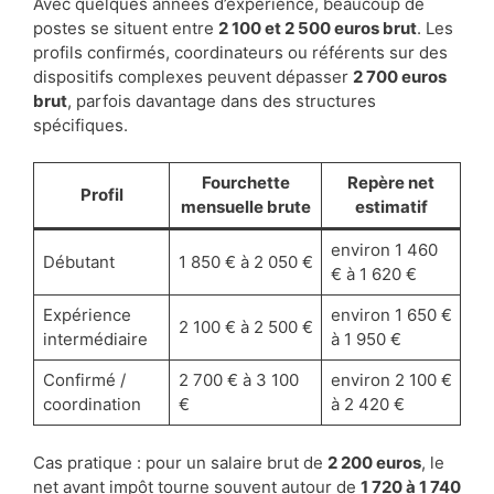
Avec quelques années d’expérience, beaucoup de
postes se situent entre
2 100 et 2 500 euros brut
. Les
profils confirmés, coordinateurs ou référents sur des
dispositifs complexes peuvent dépasser
2 700 euros
brut
, parfois davantage dans des structures
spécifiques.
Fourchette
Repère net
Profil
mensuelle brute
estimatif
environ 1 460
Débutant
1 850 € à 2 050 €
€ à 1 620 €
Expérience
environ 1 650 €
2 100 € à 2 500 €
intermédiaire
à 1 950 €
Confirmé /
2 700 € à 3 100
environ 2 100 €
coordination
€
à 2 420 €
Cas pratique : pour un salaire brut de
2 200 euros
, le
net avant impôt tourne souvent autour de
1 720 à 1 740