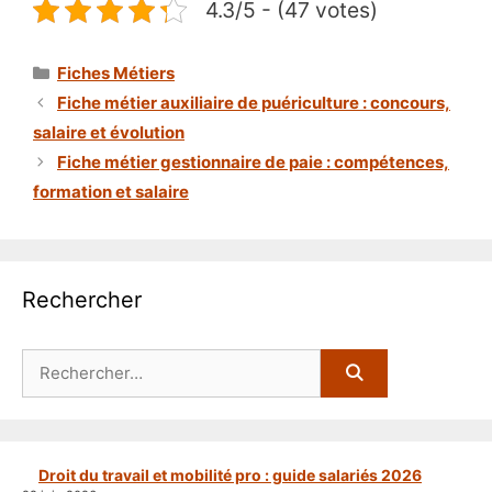
4.3/5 - (47 votes)
Catégories
Fiches Métiers
Fiche métier auxiliaire de puériculture : concours,
salaire et évolution
Fiche métier gestionnaire de paie : compétences,
formation et salaire
Rechercher
Rechercher :
Droit du travail et mobilité pro : guide salariés 2026