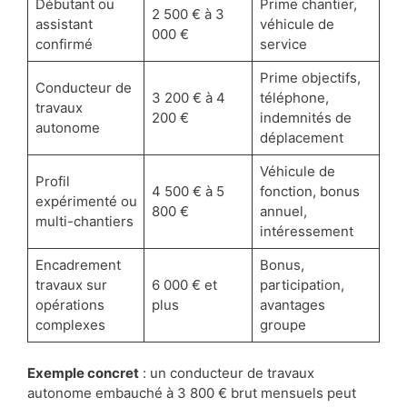
Débutant ou
Prime chantier,
2 500 € à 3
assistant
véhicule de
000 €
confirmé
service
Prime objectifs,
Conducteur de
3 200 € à 4
téléphone,
travaux
200 €
indemnités de
autonome
déplacement
Véhicule de
Profil
4 500 € à 5
fonction, bonus
expérimenté ou
800 €
annuel,
multi-chantiers
intéressement
Encadrement
Bonus,
travaux sur
6 000 € et
participation,
opérations
plus
avantages
complexes
groupe
Exemple concret
: un conducteur de travaux
autonome embauché à 3 800 € brut mensuels peut