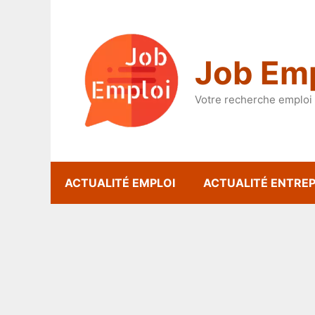
Aller
au
contenu
Job Emp
Votre recherche emploi 
ACTUALITÉ EMPLOI
ACTUALITÉ ENTREP