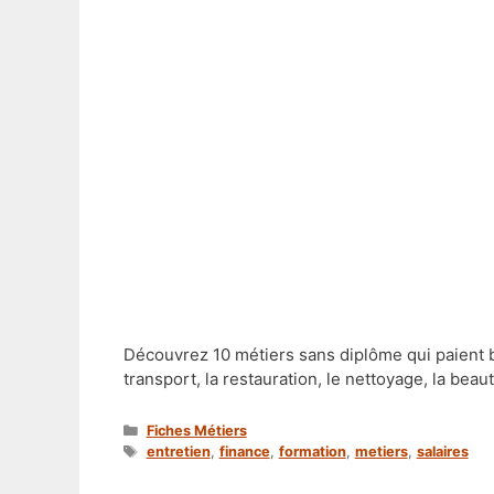
Découvrez 10 métiers sans diplôme qui paient bi
transport, la restauration, le nettoyage, la beau
Catégories
Fiches Métiers
Étiquettes
entretien
,
finance
,
formation
,
metiers
,
salaires