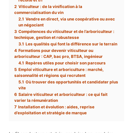
2
Viticulteur : de la vinification à la
commercialisation du vin
2.1
Vendre en direct, via une coopérative ou avec
un négociant
3
Compétences du viticulteur et de l’arboriculteur :
technique, gestion et robustesse
3.1
Les qualités qui font la différence sur le terrain
4
Formations pour devenir viticulteur ou
arboriculteur : CAP, bac pro, BTSA, ingénieur
4.1
Repères utiles pour choisir son parcours
5
Emploi viticulture et arboriculture : marché,
saisonnalité et régions qui recrutent
5.1
Où trouver des opportunités et candidater plus
vite
6
Salaire viticulteur et arboriculteur : ce qui fait
varier la rémunération
7
Installation et évolution : aides, reprise
d’exploitation et stratégie de marque