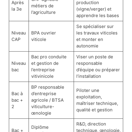
Après
production
métiers de
la 3e
(vigne/verger) et
l’agriculture
apprendre les bases
Se spécialiser sur
Niveau
BPA ouvrier
les travaux viticoles
CAP
viticole
et monter en
autonomie
Bac pro conduite
Viser un poste de
Niveau
et gestion de
responsable
bac
l’entreprise
d’équipe ou préparer
vitivinicole
l’installation
BP responsable
Piloter une
Bac à
d’entreprise
exploitation,
bac +
agricole / BTSA
maîtriser technique,
2
viticulture-
qualité et gestion
œnologie
R&D, direction
Diplôme
Bac +
technique, œnologie,