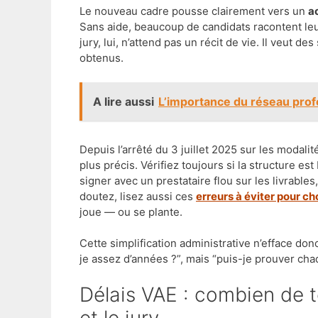
Le nouveau cadre pousse clairement vers un
a
Sans aide, beaucoup de candidats racontent le
jury, lui, n’attend pas un récit de vie. Il veut de
obtenus.
A lire aussi
L’importance du réseau prof
Depuis l’arrêté du 3 juillet 2025 sur les moda
plus précis. Vérifiez toujours si la structure e
signer avec un prestataire flou sur les livrable
doutez, lisez aussi ces
erreurs à éviter pour ch
joue — ou se plante.
Cette simplification administrative n’efface don
je assez d’années ?”, mais “puis-je prouver ch
Délais VAE : combien de temps prévoir entre l’inscription
et le jury