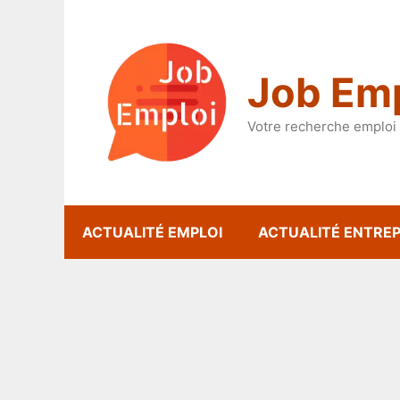
Aller
au
contenu
Job Emp
Votre recherche emploi 
ACTUALITÉ EMPLOI
ACTUALITÉ ENTREP