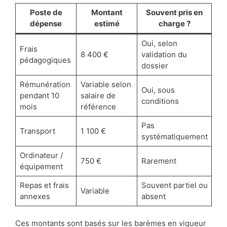
Poste de
Montant
Souvent pris en
dépense
estimé
charge ?
Oui, selon
Frais
8 400 €
validation du
pédagogiques
dossier
Rémunération
Variable selon
Oui, sous
pendant 10
salaire de
conditions
mois
référence
Pas
Transport
1 100 €
systématiquement
Ordinateur /
750 €
Rarement
équipement
Repas et frais
Souvent partiel ou
Variable
annexes
absent
Ces montants sont basés sur les barèmes en vigueur